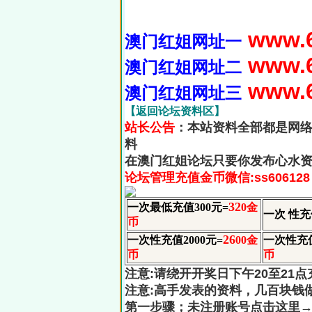
www.6
澳门红姐网址一
www.6
澳门红姐网址二
www.6
澳门红姐网址三
【返回论坛资料区】
站长公告
：本站资料全部都是网
料
在澳门红姐论坛只要你发布心水
论坛管理充值金币微信:ss606128
32
一次最低充值300元=
0金
一次 性充
币
26
一次性充值2000元=
00金
一次性充值
币
币
注意:请绕开开奖日下午20至21
注意:高手发表的资料，几百块钱
第一步骤；未注册账号点击这里