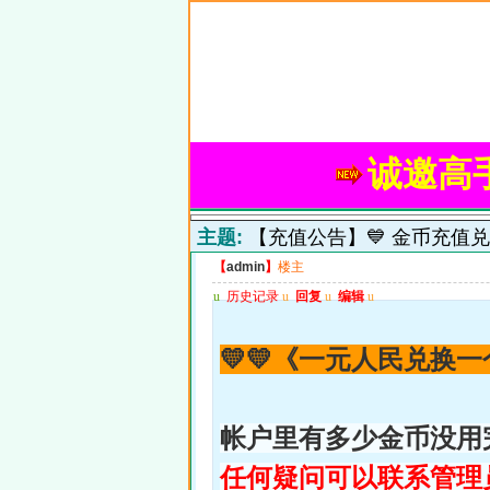
诚邀高
主题:
【充值公告】💙 金币充值兑
【
admin
】
楼主
u
历史记录
u
回复
u
编辑
u
💛💛《一元人民兑换一
帐户里有多少金币没用
任何疑问可以联系管理