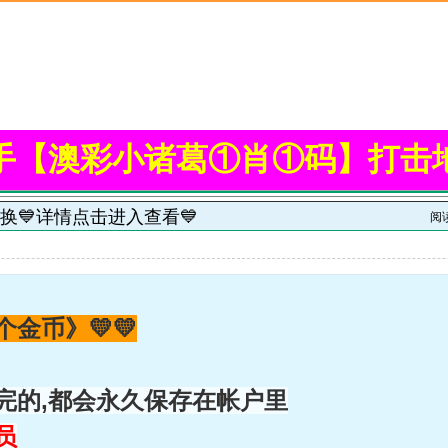
手【澳彩小诸葛①肖①码】打击
换💙详情点击进入查看💙
阅
个金币》💛💛
完的,都会永久保存在帐户里
员