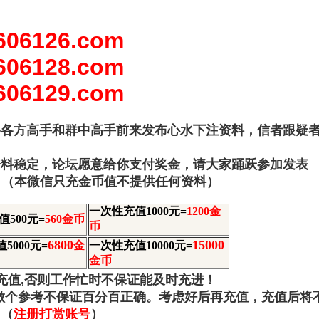
06126.com
06128.com
06129.com
络各方高手和群中高手前来发布心水下注资料，信者跟疑
资料稳定，论坛愿意给你支付奖金，请大家踊跃参加发表
（本微信只充金币值不提供任何资料）
一次性充值1000元=
1200金
值500元=
560金币
币
6800
15000
5000元=
金
一次性充值10000元=
金币
点充值,否则工作忙时不保证能及时充进！
做个参考不保证百分百正确。考虑好后再充值，充值后将
→
（
注册打赏账号
）