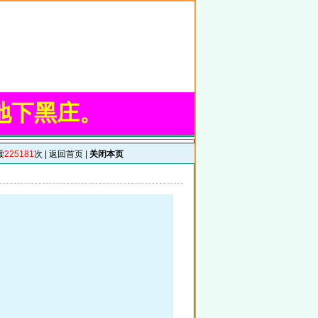
地下黑庄。
读
225181
次 |
返回首页
|
关闭本页