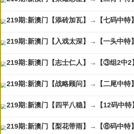
219期:新澳门【添砖加瓦】→【七码中特
219期:新澳门【入戏太深】→【一头中特
219期:新澳门【志士仁人】→【③组2中
219期:新澳门【战略顾问】→【二尾中特
219期:新澳门【四平八稳】→【12码中
219期:新澳门【梨花带雨】→【⑧码中特