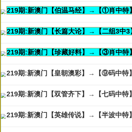
219期:新澳门【伯温马经】→【①肖中特
219期:新澳门【长篇大论】→【二组3中
219期:新澳门【珍藏好料】→【③肖中特
219期:新澳门【皇朝澳彩】→【⑨码中特
219期:新澳门【双管齐下】→【七码中特
219期:新澳门【英雄传说】→【半波中特