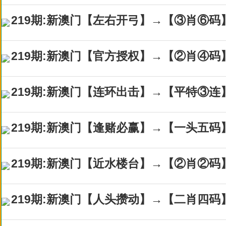
219期:新澳门【左右开弓】→【③肖⑥码
219期:新澳门【官方授权】→【②肖④码
219期:新澳门【连环出击】→【平特③连
219期:新澳门【逢赌必赢】→【一头五码
219期:新澳门【近水楼台】→【②肖②码
219期:新澳门【人头攒动】→【二肖四码