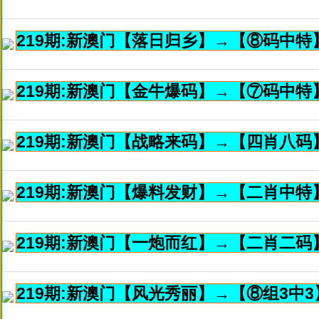
219期:新澳门【落日归乡】→【⑧码中特
219期:新澳门【金牛爆码】→【⑦码中特
219期:新澳门【战略来码】→【四肖八码
219期:新澳门【爆料发财】→【二肖中特
219期:新澳门【一炮而红】→【二肖二码
219期:新澳门【风光秀丽】→【⑧组3中