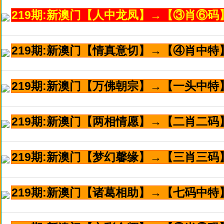
219期:新澳门【人中龙凤】→【③肖⑥码
219期:新澳门【情真意切】→【④肖中特
219期:新澳门【万佛朝宗】→【一头中特
219期:新澳门【两相情愿】→【二肖二码
219期:新澳门【梦幻馨缘】→【三肖三码
219期:新澳门【诸葛相助】→【七码中特