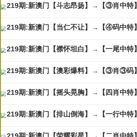
219期:新澳门【斗志昂扬】→【③肖中特
219期:新澳门【当仁不让】→【④码中特
219期:新澳门【襟怀坦白】→【一尾中特
219期:新澳门【澳彩爆料】→【③肖③码
219期:新澳门【摇头晃胸】→【四肖中特
219期:新澳门【排山倒海】→【一行中特
219期:新澳门【荣耀彩星】→【二肖中特