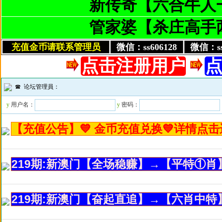
新传奇【六合牛人
管家婆【杀庄高手
充值金币请联系管理员
微信：ss606128
微信：ss
点击注册用户
☎ 论坛管理員：
y
用户名：
y
密码：
【充值公告】💙 金币充值兑换💙详情点击
219期:新澳门【全场稳赚】→【平特①肖
219期:新澳门【奋起直追】→【六肖中特