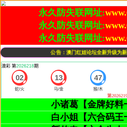
永久防失联网址:
www.
永久防失联网址:
www.
永久防失联网址:
www.
公告：澳门红姐论坛全新升级为新澳彩，我们将以一流的网
小诸葛【金牌好料
白小姐【六合码王