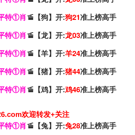
平特①肖
🚡【狗】开:
狗21
准上榜高手
平特①肖
🚡【龙】开:
龙03
准上榜高手
平特①肖
🚡【羊】开:
羊24
准上榜高手
平特①肖
🚡【猪】开:
猪44
准上榜高手
平特①肖
🚡【鸡】开:
鸡46
准上榜高手
6.com欢迎转发+关注
平特①肖
🚡【兔】开:
兔28
准上榜高手