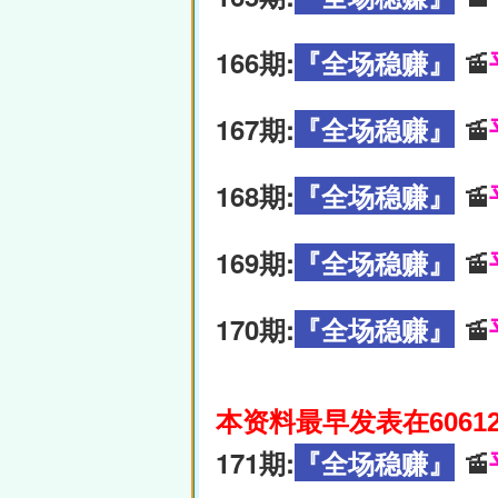
166期:
『全场稳赚』
🚡
167期:
『全场稳赚』
🚡
168期:
『全场稳赚』
🚡
169期:
『全场稳赚』
🚡
170期:
『全场稳赚』
🚡
本资料最早发表在60612
171期:
『全场稳赚』
🚡