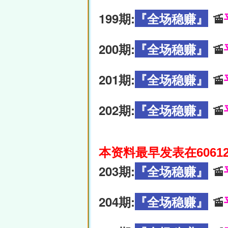
199期:
『全场稳赚』
🚡
200期:
『全场稳赚』
🚡
201期:
『全场稳赚』
🚡
202期:
『全场稳赚』
🚡
本资料最早发表在60612
203期:
『全场稳赚』
🚡
204期:
『全场稳赚』
🚡