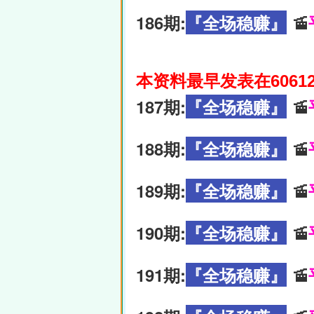
186期:
『全场稳赚』
🚡
本资料最早发表在60612
187期:
『全场稳赚』
🚡
188期:
『全场稳赚』
🚡
189期:
『全场稳赚』
🚡
190期:
『全场稳赚』
🚡
191期:
『全场稳赚』
🚡