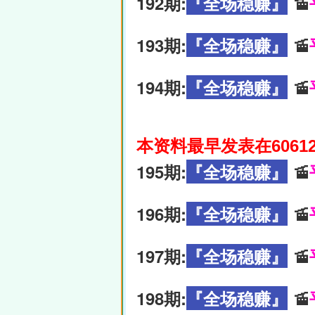
192期:
『全场稳赚』
🚡
193期:
『全场稳赚』
🚡
194期:
『全场稳赚』
🚡
本资料最早发表在60612
195期:
『全场稳赚』
🚡
196期:
『全场稳赚』
🚡
197期:
『全场稳赚』
🚡
198期:
『全场稳赚』
🚡