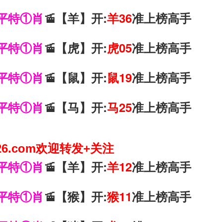
平特①肖
🚡【羊】开:
羊36
准上榜高手
平特①肖
🚡【虎】开:
虎05
准上榜高手
平特①肖
🚡【鼠】开:
鼠19
准上榜高手
平特①肖
🚡【马】开:
马25
准上榜高手
6.com欢迎转发+关注
平特①肖
🚡【羊】开:
羊12
准上榜高手
平特①肖
🚡【猴】开:
猴11
准上榜高手